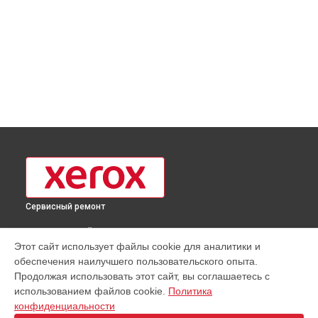
Сервисный ремонт
ВЫБЕРИ СВОЙ ГОРОД
Этот сайт использует файлы cookie для аналитики и
Замена блока питания МФУ WorkCentre 3025V NI Xerox в
обеспечения наилучшего пользовательского опыта.
Москве
Продолжая использовать этот сайт, вы соглашаетесь с
Замена блока питания МФУ WorkCentre 3025V NI Xerox в
использованием файлов cookie.
Политика
Краснодаре
конфиденциальности
Замена блока питания МФУ WorkCentre 3025V NI Xerox в